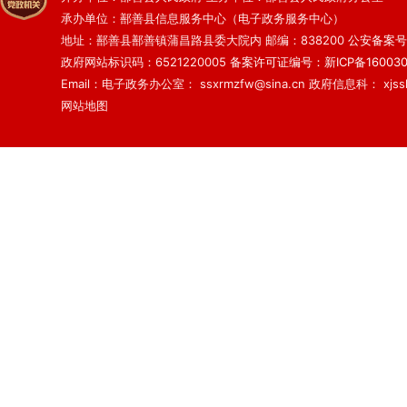
承办单位：鄯善县信息服务中心（电子政务服务中心）
地址：鄯善县鄯善镇蒲昌路县委大院内 邮编：838200
公安备案号：6
政府网站标识码：6521220005
备案许可证编号：新ICP备160030
Email：电子政务办公室： ssxrmzfw@sina.cn 政府信息科： xjsslq
网站地图