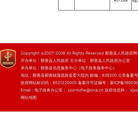
Copyright ◎2007-2008 All Rights Reserved 鄯善县人民政府网
开办单位：鄯善县人民政府 主办单位：鄯善县人民政府办公室
承办单位：鄯善县信息服务中心（电子政务服务中心）
地址：鄯善县鄯善镇蒲昌路县委大院内 邮编：838200
公安备案号：6
政府网站标识码：6521220005
备案许可证编号：新ICP备160030
Email：电子政务办公室： ssxrmzfw@sina.cn 政府信息科： xjsslq
网站地图