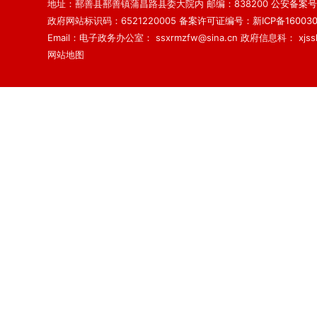
地址：鄯善县鄯善镇蒲昌路县委大院内 邮编：838200
公安备案号：6
政府网站标识码：6521220005
备案许可证编号：新ICP备160030
Email：电子政务办公室： ssxrmzfw@sina.cn 政府信息科： xjsslq
网站地图