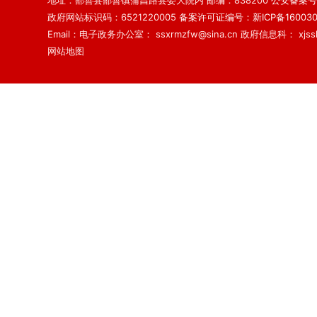
地址：鄯善县鄯善镇蒲昌路县委大院内 邮编：838200
公安备案号：6
政府网站标识码：6521220005
备案许可证编号：新ICP备160030
Email：电子政务办公室： ssxrmzfw@sina.cn 政府信息科： xjsslq
网站地图