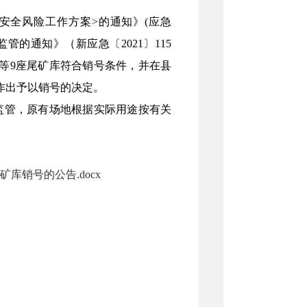
安全风险工作方案>的通知》(应急
监管的通知》（新应急〔
2021〕115
等
9座尾矿库
符合销号条件，并在县
作出予以销号的决定。
监管，
原有场地
根据实际用途按有关
库销号的公告.docx