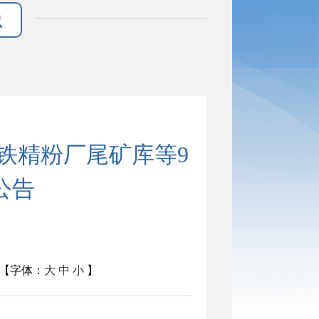
铁精粉厂尾矿库等9
公告
【字体：
大
中
小
】