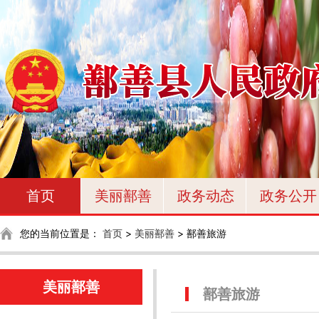
首页
美丽鄯善
政务动态
政务公开
您的当前位置是：
首页
>
美丽鄯善
>
鄯善旅游
美丽鄯善
鄯善旅游