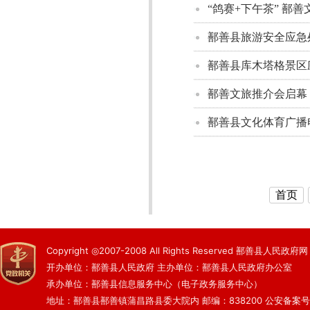
“鸽赛+下午茶” 鄯
鄯善县旅游安全应急
鄯善县库木塔格景区
鄯善文旅推介会启幕
鄯善县文化体育广播
首页
Copyright ◎2007-2008 All Rights Reserved 鄯善县人民政府网
开办单位：鄯善县人民政府 主办单位：鄯善县人民政府办公室
承办单位：鄯善县信息服务中心（电子政务服务中心）
地址：鄯善县鄯善镇蒲昌路县委大院内 邮编：838200
公安备案号：6