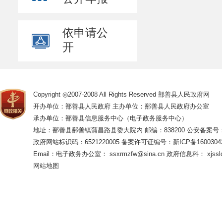
员管理和继续教
术人才选拔和培
依申请公
（八）会同
开
级表彰等工作，
（九）会同
法权益。
Copyright ◎2007-2008 All Rights Reserved 鄯善县人民政府网
（十）统筹
开办单位：鄯善县人民政府 主办单位：鄯善县人民政府办公室
落实消除非法使
承办单位：鄯善县信息服务中心（电子政务服务中心）
地址：鄯善县鄯善镇蒲昌路县委大院内 邮编：838200
公安备案号：65
者维权工作，依
政府网站标识码：6521220005
备案许可证编号：新ICP备16003043
（十一）受
Email：电子政务办公室： ssxrmzfw@sina.cn 政府信息科： xjsslq
处理有关劳动、
网站地图
三、
内设机
（一）办公
务、机要、信访