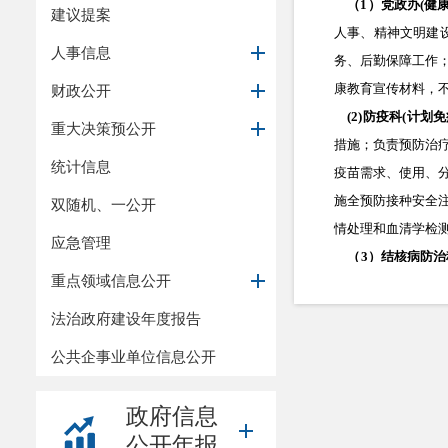
（
1
）党政办
(
健
建议提案
人事、精神文明建
人事信息
务、后勤保障工作
康教育宣传材料，
财政公开
(2)
防疫科
(
计划免
重大决策预公开
措施；负责预防治
统计信息
疫苗需求、使用、
施全预防接种安全
双随机、一公开
情处理和血清学检
应急管理
（
3
）结核病防治
重点领域信息公开
划工作。负责对传
并妥善保管。
法治政府建设年度报告
（
4
）地方病防治
公共企事业单位信息公开
议的准备工作；贯
方性氟中毒等重点
政府信息
作；完成全县地方
公开年报