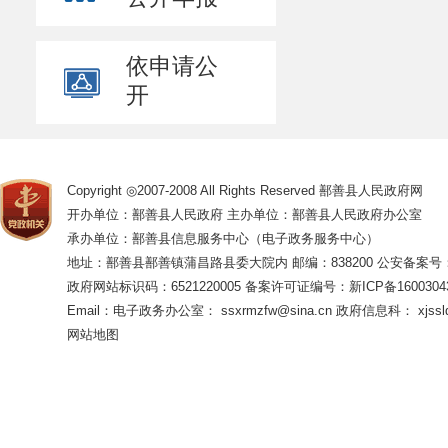
方病、寄生虫病防
治办公室反映情况
依申请公
（
5
）检验检疫科
工作；负责对重大
开
的检测；协助食物
健康检查。
（
6
）性病／艾滋
Copyright ◎2007-2008 All Rights Reserved 鄯善县人民政府网
相应的控制对策。
开办单位：鄯善县人民政府 主办单位：鄯善县人民政府办公室
全县性病／艾滋病
承办单位：鄯善县信息服务中心（电子政务服务中心）
控制对策，实施监
地址：鄯善县鄯善镇蒲昌路县委大院内 邮编：838200
公安备案号：65
政府网站标识码：6521220005
备案许可证编号：新ICP备16003043
Email：电子政务办公室： ssxrmzfw@sina.cn 政府信息科： xjsslq
网站地图