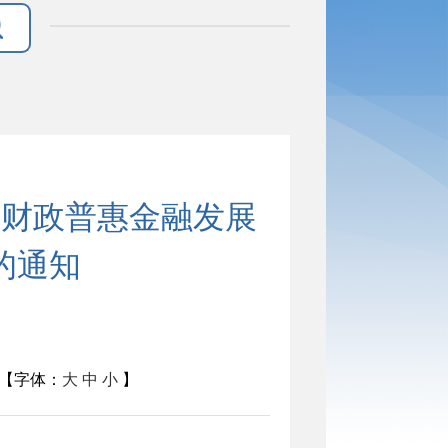
央财政普惠金融发展
的通知
【字体：
大
中
小
】