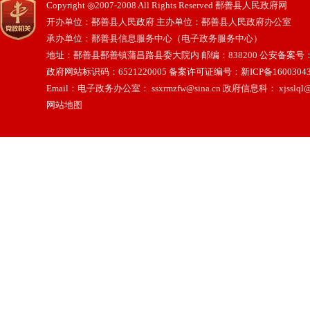
Copyright ◎2007-2008 All Rights Reserved 鄯善县人民政府网
开办单位：鄯善县人民政府 主办单位：鄯善县人民政府办公室
承办单位：鄯善县信息服务中心（电子政务服务中心）
地址：鄯善县鄯善镇蒲昌路县委大院内 邮编：838200
公安备案号：65
政府网站标识码：6521220005
备案许可证编号：新ICP备16003043
Email：电子政务办公室： ssxrmzfw@sina.cn 政府信息科： xjsslql@
网站地图