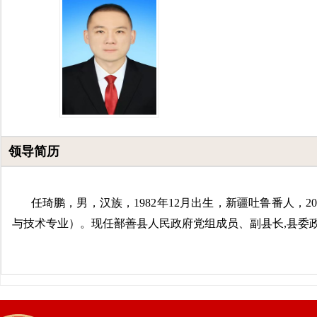
领导简历
任琦鹏
，男，汉族，
1982
年
12
月出生，新疆吐鲁番人，
2
与技术专业）。现任鄯善县人民政府党组成员、副县长
,
县委