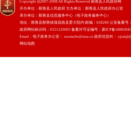
Copyright ◎2007-2008 All Rights Reserved 鄯善县人民政府网
开办单位：鄯善县人民政府 主办单位：鄯善县人民政府办公室
承办单位：鄯善县信息服务中心（电子政务服务中心）
地址：鄯善县鄯善镇蒲昌路县委大院内 邮编：838200
公安备案号：65
政府网站标识码：6521220005
备案许可证编号：新ICP备16003043
Email：电子政务办公室： ssxrmzfw@sina.cn 政府信息科： xjsslql@
网站地图