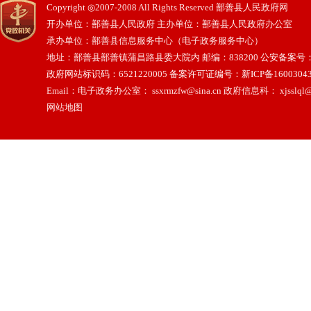
Copyright ◎2007-2008 All Rights Reserved 鄯善县人民政府网
开办单位：鄯善县人民政府 主办单位：鄯善县人民政府办公室
承办单位：鄯善县信息服务中心（电子政务服务中心）
地址：鄯善县鄯善镇蒲昌路县委大院内 邮编：838200
公安备案号：65
政府网站标识码：6521220005
备案许可证编号：新ICP备16003043
Email：电子政务办公室： ssxrmzfw@sina.cn 政府信息科： xjsslql@
网站地图