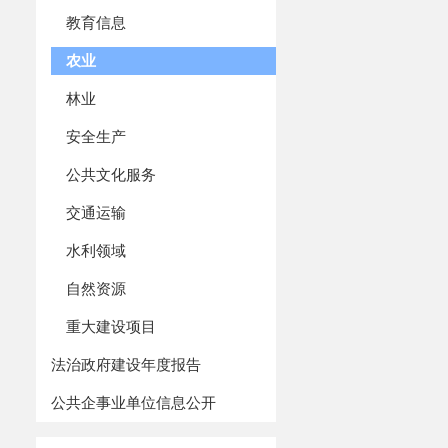
（
1）培训时
教育信息
（
2）培训
农业
培训地点：
林业
集中授课地
安全生产
实践实训地
2. 202
公共文化服务
（
1）培训时
交通运输
（
2）培训
水利领域
集中授课地
自然资源
实践实训地
重大建设项目
六、项目资
1. 资金
法治政府建设年度报告
升资金及地方配
公共企事业单位信息公开
2.资金使