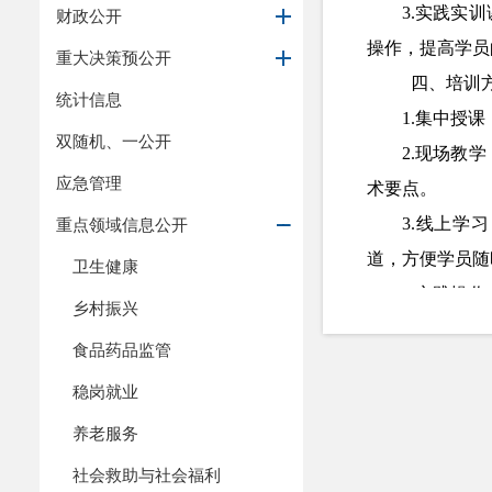
3.实践实
财政公开
操作，提高学员
重大决策预公开
四、培训
统计信息
1.集中授
双随机、一公开
2.现场教
应急管理
术要点。
3.线上学
重点领域信息公开
道，方便学员随
卫生健康
4.实践操
乡村振兴
模拟等，让学员
食品药品监管
5.跟踪服
稳岗就业
学员在生产经营
养老服务
五、培训
1. 202
社会救助与社会福利