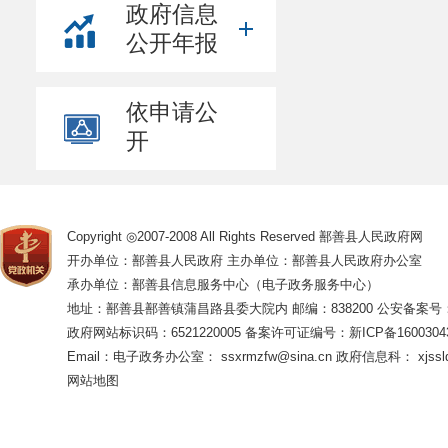
政府信息
费、学员食宿补
公开年报
理办法使用资金
七、项目
依申请公
项目承担单
开
单位地址：
联系人：阿
联系电话：
八、项目
Copyright ◎2007-2008 All Rights Reserved 鄯善县人民政府网
开办单位：鄯善县人民政府 主办单位：鄯善县人民政府办公室
1.建立健
承办单位：鄯善县信息服务中心（电子政务服务中心）
2.加强对
地址：鄯善县鄯善镇蒲昌路县委大院内 邮编：838200
公安备案号：65
训质量。
政府网站标识码：6521220005
备案许可证编号：新ICP备16003043
Email：电子政务办公室： ssxrmzfw@sina.cn 政府信息科： xjsslq
3.严格资
网站地图
4.建立项
依据。