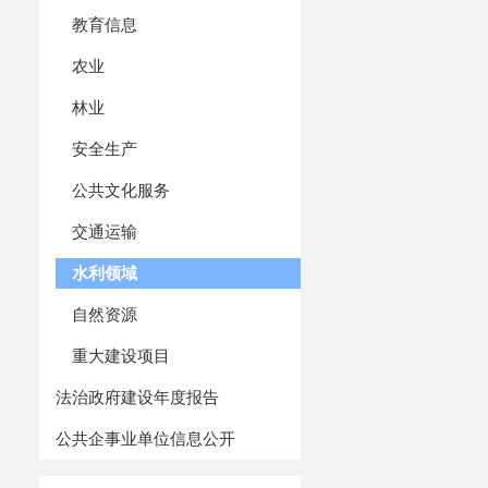
教育信息
农业
（二）末梢
林业
2025第
四
季
2025第
四
季
安全生产
地区名称
公共文化服务
吐鲁番市鄯善
交通运输
水利领域
附件：
1、202
自然资源
附件：
2、202
重大建设项目
法治政府建设年度报告
公共企事业单位信息公开