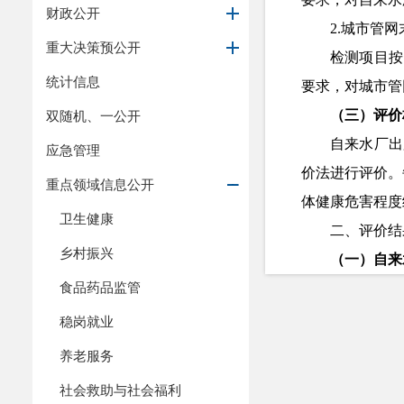
财政公开
2.城市管
重大决策预公开
检测项目按
统计信息
要求，对城市管
（三）评价
双随机、一公开
自来水厂出
应急管理
价法进行评价。
重点领域信息公开
体健康危害程度
卫生健康
二、评价结
乡村振兴
（一）自来
食品药品监管
2025第
四
季
2025第
四
季
稳岗就业
地区名称
养老服务
吐鲁番市鄯善
社会救助与社会福利