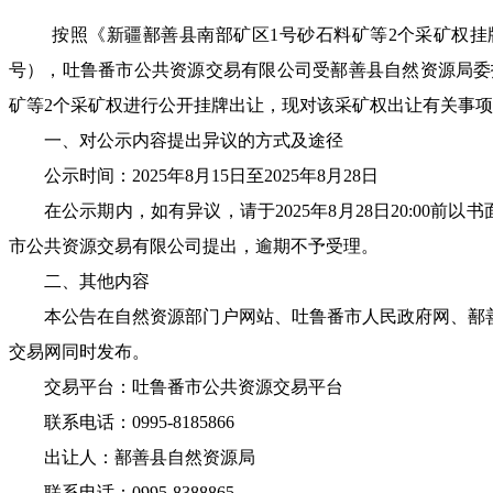
按照《新疆鄯善县南部矿区
1号砂石料矿等2个采矿权
号）
，
吐鲁番市公共资源交易有限公司
受
鄯善县
自然资源局委
矿等2个采矿权进行公开
挂牌出让，现对该
采
矿权出让有关事项
一、对公示内容提出异议的方式及途径
公示时间：
202
5
年
8
月
15
日至
202
5
年
8
月
28
日
在公示期内，如有异议，请于
202
5
年
8
月
28
日
20
:
00
前以书
市公共资源交易有限公司
提出，逾期不予受理。
二、其他内容
本公告在自然资源部门户网站、吐鲁番市人民政府网、
鄯
交易网同时发布。
交易平台：吐鲁番市公共资源交易
平台
联系电话：
0995-8
185866
出让人：
鄯善县
自然资源局
联系电话：
0995-
8388865