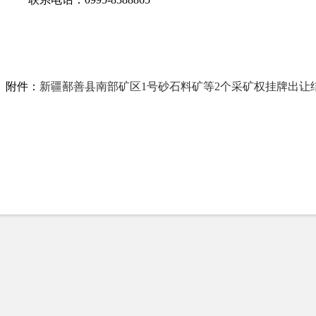
附件：
新疆鄯善县南部矿区1号砂石料矿等2个采矿权挂牌出让结果