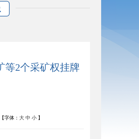
矿等2个采矿权挂牌
示
【字体：
大
中
小
】