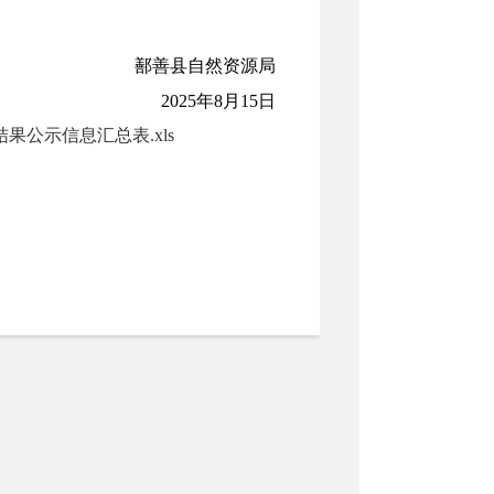
鄯善县自然资源局
202
5
年
8
月
15
日
公示信息汇总表.xls