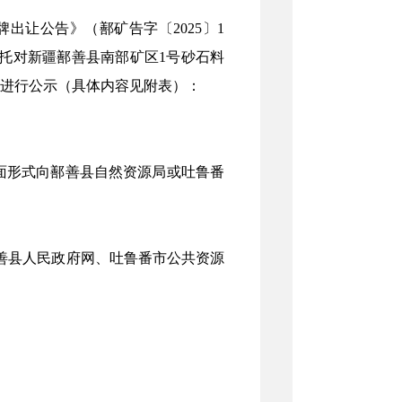
挂牌出让公告》
（鄯矿告字〔
2025〕1
托对
新疆鄯善县南部矿区
1号砂石料
进行公示（具体内
容
见附表）：
面
形式
向
鄯善县
自然资源局或
吐鲁番
善县
人民政府网
、
吐鲁番市公共资源