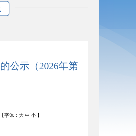
公示（2026年第
【字体：
大
中
小
】