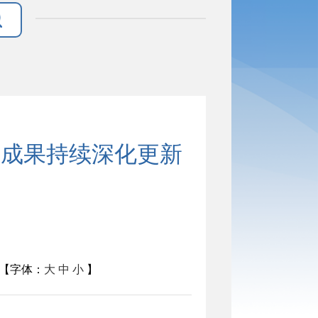
记成果持续深化更新
【字体：
大
中
小
】