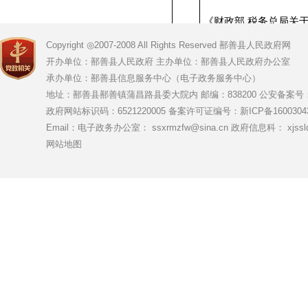
《财政部 税务总局关
税政策实施进度的公告》
Copyright ◎2007-2008 All Rights Reserved 鄯善县人民政府网
19号 ）第二条“符
自2022年10月纳税
开办单位：鄯善县人民政府 主办单位：鄯善县人民政府办公室
4
还存量留抵税额”调整
承办单位：鄯善县信息服务中心（电子政务服务中心）
业，可以自2022年6
地址：鄯善县鄯善镇蒲昌路县委大院内 邮编：838200
公安备案号：65
次性退还存量留抵税额”
政府网站标识码：6521220005
备案许可证编号：新ICP备16003043
愿申请的基础上，集
Email：电子政务办公室： ssxrmzfw@sina.cn 政府信息科： xjsslq
网站地图
扩大全额退还增值税留
税务总局关于进一步加
度的公告》（财政部 税
称2022年第14号公
5
额退还增值税增量留抵
政策范围，扩大至“
业”、“住宿和餐饮
业”、“教育”、“卫