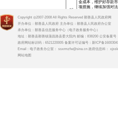
金成本，维护好存款市
项措施，继续加强对法
16
市场报价利率定价，
制，提高定价能力；利
Copyright ◎2007-2008 All Rights Reserved 鄯善县人民政府网
机构的利率监测，督促
开办单位：鄯善县人民政府 主办单位：鄯善县人民政府办公室
继续推动实
承办单位：鄯善县信息服务中心（电子政务服务中心）
地址：鄯善县鄯善镇蒲昌路县委大院内 邮编：838200
公安备案号：65
充分利用金融债券绿
政府网站标识码：6521220005
备案许可证编号：新ICP备16003043
资支持。推进重点领域
充分利用与县发改委、
Email：电子政务办公室： ssxrmzfw@sina.cn 政府信息科： xjsslq
工作协调机制，建立推
网站地图
机制，将企业发行金融
17
构，并定期跟踪督导对
款质押融资，帮助企
委、商工局、农业农村
记公示系统作用，强化
链企业加入应收账款质
一步扩大应
继续完善银政企对接机
础设施建设和重大项目
性货币政策工具，加大
创新、产业链供应链稳