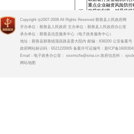
重点企业融资风险防控
35
放贷款利率，对受疫情
让利。鼓励符合条件的
Copyright ◎2007-2008 All Rights Reserved 鄯善县人民政府网
宽旅游企
开办单位：鄯善县人民政府 主办单位：鄯善县人民政府办公室
承办单位：鄯善县信息服务中心（电子政务服务中心）
地址：鄯善县鄯善镇蒲昌路县委大院内 邮编：838200
公安备案号：65
对符合条件的、预期发
中小微企业加大普惠金
政府网站标识码：6521220005
备案许可证编号：新ICP备16003043
36
服务中心的积极作用，
Email：电子政务办公室： ssxrmzfw@sina.cn 政府信息科： xjsslq
鼓励银行业金融机构对
网站地图
主题民宿等个体工
对利用国有未利用土地
低价标准可按《全国工
37
定。其中，对使用土地
范围外国有未利用地的
对利用国有未利用土地
低价标准可按《全国工
38
定。其中，对使用土地